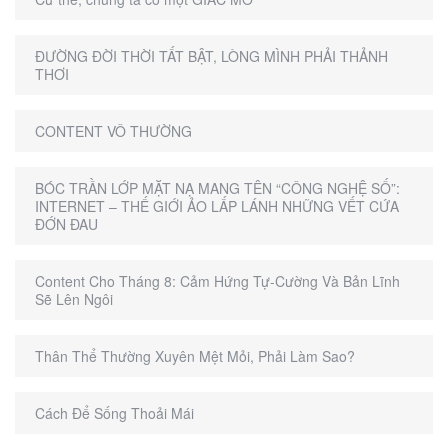
ĐƯỜNG ĐỜI THỜI TẤT BẬT, LÒNG MÌNH PHẢI THẢNH
THƠI
CONTENT VÔ THƯỜNG
BÓC TRẦN LỚP MẶT NẠ MANG TÊN “CÔNG NGHỆ SỐ”:
INTERNET – THẾ GIỚI ẢO LẤP LÁNH NHỮNG VẾT CỨA
ĐỚN ĐAU
Content Cho Tháng 8: Cảm Hứng Tự-Cường Và Bản Lĩnh
Sẽ Lên Ngôi
Thân Thể Thường Xuyên Mệt Mỏi, Phải Làm Sao?
Cách Để Sống Thoải Mái