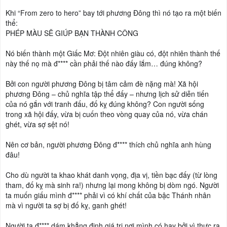
Khi “From zero to hero” bay tới phương Đông thì nó tạo ra một biến
thể:
PHÉP MÀU SẼ GIÚP BẠN THÀNH CÔNG
Nó biến thành một Giấc Mơ: Đột nhiên giàu có, đột nhiên thành thế
này thế nọ mà đ**** cần phải thế nào đấy lắm… đúng không?
Bởi con người phương Đông bị tâm cảm đè nặng mà! Xã hội
phương Đông – chủ nghĩa tập thể đấy – nhưng lịch sử diễn tiến
của nó gắn với tranh đấu, đố kỵ đúng không? Con người sống
trong xã hội đấy, vừa bị cuốn theo vòng quay của nó, vừa chán
ghét, vừa sợ sệt nó!
Nên cơ bản, người phương Đông đ**** thích chủ nghĩa anh hùng
đâu!
Cho dù người ta khao khát danh vọng, địa vị, tiền bạc đấy (từ lòng
tham, đố kỵ mà sinh ra!) nhưng lại mong không bị dòm ngó. Người
ta muốn giấu mình đ**** phải vì có khí chất của bậc Thánh nhân
mà vì người ta sợ bị đố kỵ, ganh ghét!
Người ta đ**** dám khẳng định giá trị nơi mình có hay bởi vì thực ra