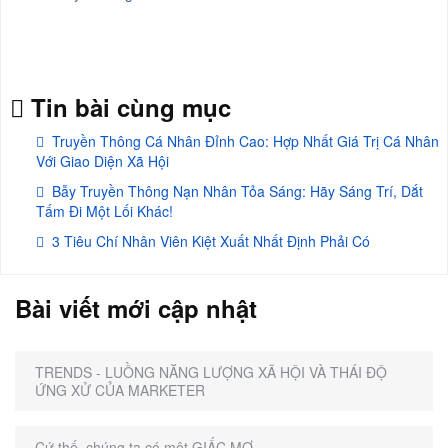
Tin bài cùng mục
Truyền Thông Cá Nhân Đỉnh Cao: Hợp Nhất Giá Trị Cá Nhân
Với Giao Diện Xã Hội
Bẫy Truyền Thông Nạn Nhân Tỏa Sáng: Hãy Sáng Trí, Dắt
Tấm Đi Một Lối Khác!
3 Tiêu Chí Nhân Viên Kiệt Xuất Nhất Định Phải Có
Bài viết mới cập nhật
TRENDS - LUỒNG NĂNG LƯỢNG XÃ HỘI VÀ THÁI ĐỘ
ỨNG XỬ CỦA MARKETER
Cứ thế, chúng ta có một GIẤC MƠ