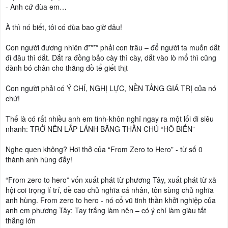
- Anh cứ đùa em…
À thì nó biết, tôi có đùa bao giờ đâu!
Con người đương nhiên đ**** phải con trâu – để người ta muốn dắt
đi đâu thì dắt. Dắt ra đồng bảo cày thì cày, dắt vào lò mổ thì cũng
đành bó chân cho thằng đồ tể giết thịt
Con người phải có Ý CHÍ, NGHỊ LỰC, NỀN TẢNG GIÁ TRỊ của nó
chứ!
Thế là có rất nhiều anh em tinh-khôn nghĩ ngay ra một lối đi siêu
nhanh: TRỞ NÊN LẤP LÁNH BẰNG THẦN CHÚ “HÔ BIẾN”
Nghe quen không? Hơi thở của “From Zero to Hero” - từ số 0
thành anh hùng đấy!
“From zero to hero” vốn xuất phát từ phương Tây, xuất phát từ xã
hội coi trọng lí trí, đề cao chủ nghĩa cá nhân, tôn sùng chủ nghĩa
anh hùng. From zero to hero - nó cổ vũ tinh thần khởi nghiệp của
anh em phương Tây: Tay trắng làm nên – có ý chí làm giàu tất
thắng lớn