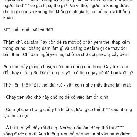
người ta đ**** có giá trị cụ thể gì?! Và vì thế, người ta không được
đánh giá cao và không thể khẳng định giá trị cụ thể nào với thằng
khác!
M**, luẩn quẩn vãi cả đá*!
Thậm chí, cái tâm lí ấy còn đẻ ra một bộ phận yếm thế, thấp kém
trong xã hội, chẳng dám làm gì và chẳng biết làm gì để thay đổi
bản thân. Chỉ dám ngồi yên một chỗ và chờ đợi phép lạ xảy đến!
Anh em thấy giống chuyện của anh nông dân trong Cây tre trăm
đốt, hay chàng Sọ Dừa trong truyện cổ tích ngày bé đã học không?
Thế nên, thế kỉ 21, thời đại 4.0 - vẫn còn nghe mấy thằng lải nhải:
- Chạy tiền vào chỗ này chỗ nọ để có việc làm ổn định
- Có một chân trong chỗ ý thì khỏi lo, lương có thể đ**** cao nhưng
lậu thì vô cực
- À thì lí thuyết đấy rất đúng. Nhưng nếu làm đúng thế thì đ****
sống được em ơi. Anh không làm thế nên anh mới vận hành được