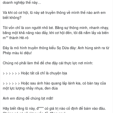
doanh nghiệp thế này…
Và khi có cơ hội, lũ này sẽ truyền thông về mình thế nào anh em
biết không?
Tôi vốn chỉ là con người nhỏ bé. Bằng sự thông minh, nhanh nhạy,
bằng một khả năng nào đấy, khi cơ hội đến, tôi đã nắm lấy và biến
m** thành Hê-rô
Đây là mô hình truyền thông kiểu Sọ Dừa đây: Anh hùng sinh ra từ
Phép màu kì diệu!
Chúng nó phải làm thế để che đậy cái thực lực nơi mình:
> > > > > > Hoặc tất cả chỉ là chuyện bịa
> > > > > > Hoặc sau ánh hào quang lấp lánh kia, có bàn tay của
một lực lượng nhầy nhụa, đen đúa
Anh em đừng để chúng bịt mắt!
Hãy biết rằng lũ này, đ**** có giá trị nào cố định để bám vào đâu.