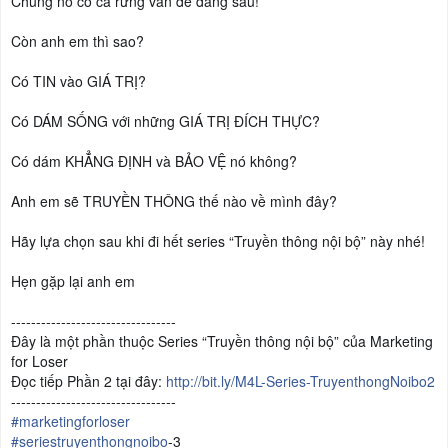
Chúng nó có cả rừng vấn đề đằng sau!
Còn anh em thì sao?
Có TIN vào GIÁ TRỊ?
Có DÁM SỐNG với những GIÁ TRỊ ĐÍCH THỰC?
Có dám KHẲNG ĐỊNH và BẢO VỆ nó không?
Anh em sẽ TRUYỀN THÔNG thế nào về mình đây?
Hãy lựa chọn sau khi đi hết series “Truyền thông nội bộ” này nhé!
Hẹn gặp lại anh em
--------------------------
-------
Đây là một phần thuộc Series “Truyền thông nội bộ” của Marketing
for Loser
Đọc tiếp Phần 2 tại đây:
http://bit.ly/
M4L-Series-TruyenthongNoibo
2
--------------------------
-------
#marketingforloser
#seriestruyenthongnoibo
-3