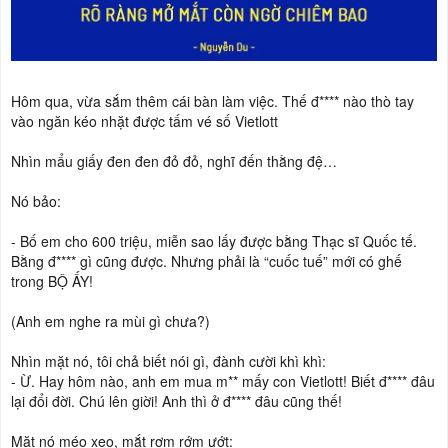
Hôm qua, vừa sắm thêm cái bàn làm việc. Thế đ**** nào thò tay
vào ngăn kéo nhặt được tấm vé số Vietlott
Nhìn mẩu giấy đen đen đỏ đỏ, nghĩ đến thằng đệ…
Nó bảo:
- Bố em cho 600 triệu, miễn sao lấy được bằng Thạc sĩ Quốc tế.
Bằng đ**** gì cũng được. Nhưng phải là “cuốc tuế” mới có ghế
trong BỘ ẤY!
(Anh em nghe ra mùi gì chưa?)
Nhìn mặt nó, tôi chả biết nói gì, đành cười khì khì:
- Ừ. Hay hôm nào, anh em mua m** mấy con Vietlott! Biết đ**** đâu
lại đổi đời. Chú lên giời! Anh thì ở đ**** đâu cũng thế!
Mặt nó méo xẹo, mắt rơm rớm ướt: