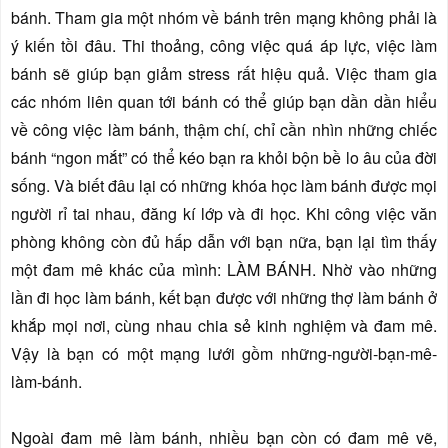
bánh. Tham gia một nhóm về bánh trên mạng không phải là
ý kiến tồi đâu. Thi thoảng, công việc quá áp lực, việc làm
bánh sẽ giúp bạn giảm stress rất hiệu quả. Việc tham gia
các nhóm liên quan tới bánh có thể giúp bạn dần dần hiểu
về công việc làm bánh, thậm chí, chỉ cần nhìn những chiếc
bánh “ngon mắt” có thể kéo bạn ra khỏi bộn bề lo âu của đời
sống. Và biết đâu lại có những khóa học làm bánh được mọi
người rỉ tai nhau, đăng kí lớp và đi học. Khi công việc văn
phòng không còn đủ hấp dẫn với bạn nữa, bạn lại tìm thấy
một đam mê khác của mình: LÀM BÁNH. Nhờ vào những
lần đi học làm bánh, kết bạn được với những thợ làm bánh ở
khắp mọi nơi, cùng nhau chia sẻ kinh nghiệm và đam mê.
Vậy là bạn có một mạng lưới gồm những-người-bạn-mê-
làm-bánh.
Ngoài đam mê làm bánh, nhiều bạn còn có đam mê vẽ,