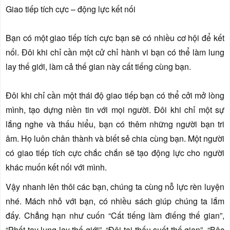
Giao tiếp tích cực – động lực kết nối
Bạn có một giao tiếp tích cực bạn sẽ có nhiều cơ hội để kết
nối. Đôi khi chỉ cần một cử chỉ hành vi bạn có thể làm lung
lay thế giới, làm cả thế gian này cất tiếng cùng bạn.
Đôi khi chỉ cần một thái độ giao tiếp bạn có thể cởi mở lòng
mình, tạo dựng niền tin với mọi người. Đôi khi chỉ một sự
lắng nghe và thấu hiểu, bạn có thêm những người bạn tri
âm. Họ luôn chân thành và biết sẻ chia cùng bạn. Một người
có giao tiếp tích cực chắc chắn sẽ tạo động lực cho người
khác muốn kết nối với mình.
Vậy nhanh lên thôi các bạn, chúng ta cùng nỗ lực rèn luyện
nhé. Mách nhỏ với bạn, có nhiều sách giúp chúng ta lắm
đấy. Chẳng hạn như cuốn “Cất tiếng làm điếng thế gian”,
“Phất tay lung lay thế giới”, “Đôi tai thấu suốt thế gian”, “Bậc