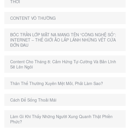
THƠI
CONTENT VÔ THƯỜNG
BÓC TRẦN LỚP MẶT NẠ MANG TÊN “CÔNG NGHỆ SỐ”:
INTERNET – THẾ GIỚI ẢO LẤP LÁNH NHỮNG VẾT CỨA
ĐỚN ĐAU
Content Cho Tháng 8: Cảm Hứng Tự-Cường Và Bản Lĩnh
Sẽ Lên Ngôi
Thân Thể Thường Xuyên Mệt Mỏi, Phải Làm Sao?
Cách Để Sống Thoải Mái
Làm Gì Khi Thấy Những Người Xung Quanh Thật Phiền
Phức?